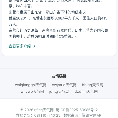
该市名称由来于“东营”，意为“东方大泽”，寓意此地水源充
足、物产丰富。
东营市隶属于山东省，是山东省下辖的地级市之一。
截至2020年，东营市总面积3,987平方千米，常住人口约415
万人。
东营市的历史沿革可追溯至新石器时代，历史上曾为齐国和鲁
国的领土，后成为明清时期的盐场重镇。<...
查看更多介绍
友情链接
waiqianggsi天气网
cwyarid天气网
bbjgq天气网
wnywb天气网
jqhtg天气网
dzdmn天气网
© 2026 rjfldq天气网.
蜀ICP备2025153985号-2
数据更新：08月10日 10:25 | 数据来源：腾讯官网API