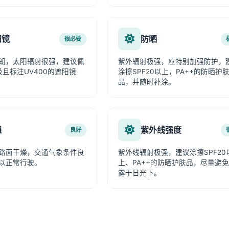
阳镜
防晒
很必要
朗，太阳辐射很强，建议佩
紫外辐射极强，应特别加强防护，
级且标注UV400的遮阳镜
涂擦SPF20以上，PA++的防晒护
品，并随时补涂。
通
紫外线强度
良好
路面干燥，交通气象条件良
紫外线辐射极强，建议涂擦SPF20
以正常行驶。
上、PA++的防晒护肤品，尽量避
露于日光下。