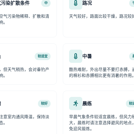
气污染扩散条件
路况
中
空气污染物稀释、扩散和清
天气较好，路面比较干燥，路况较
响。
鱼
中暑
较适宜
，但天气稍热，会对垂钓产
酷热难耐，外出尽量不要打赤膊，
响。
的棉衫和赤膊相比更有消暑的作用
情
晨练
较好
较
注意室内通风降温，保持淡
早晨气象条件较适宜晨练，但风力
态。
大，晨练时请注意选择避风的地点
免迎风锻炼。