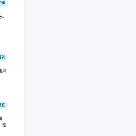
干燥
好。
易发
通风
。
适宜
稍
，避