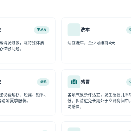
敏
洗车
不易发
易诱发过敏，除特殊体质
适宜洗车，至少可维持4天
心过敏问题。
衣
感冒
炎热
建议着短衫、短裙、短裤、
各项气象条件适宜，发生感冒几率
等清凉夏季服装。
低。但请避免长期处于空调房间中
防感冒。