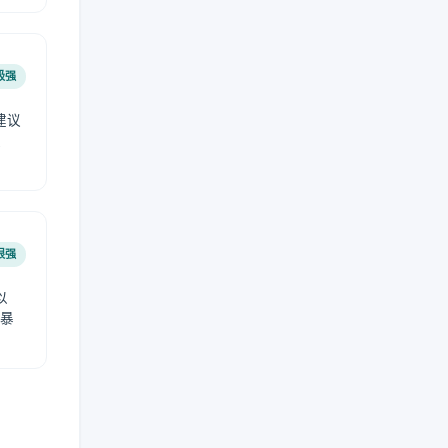
极强
建议
肤
很强
以
免暴