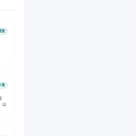
适宜
少发
较
，以