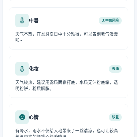
中暑
无中暑风险
天气不热，在炎炎夏日中十分难得，可以告别暑气漫漫
啦~
化妆
去油
天气较热，建议用露质面霜打底，水质无油粉底霜，透
明粉饼，粉质胭脂。
心情
较差
有降水，雨水不仅给大地带来了一丝清凉，也可让较高
气温带来的烦躁心绪降降温。