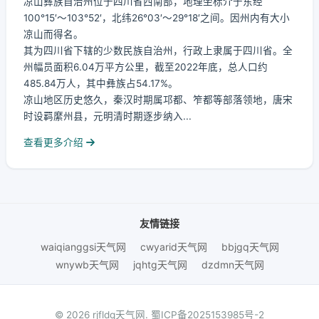
凉山彝族自治州位于四川省西南部，地理坐标介于东经
100°15′～103°52′，北纬26°03′～29°18′之间。因州内有大小
凉山而得名。
其为四川省下辖的少数民族自治州，行政上隶属于四川省。全
州幅员面积6.04万平方公里，截至2022年底，总人口约
485.84万人，其中彝族占54.17%。
凉山地区历史悠久，秦汉时期属邛都、笮都等部落领地，唐宋
时设羁縻州县，元明清时期逐步纳入...
查看更多介绍
友情链接
waiqianggsi天气网
cwyarid天气网
bbjgq天气网
wnywb天气网
jqhtg天气网
dzdmn天气网
© 2026 rjfldq天气网.
蜀ICP备2025153985号-2