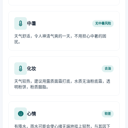
中暑
无中暑风险
天气舒适，令人神清气爽的一天，不用担心中暑的困
扰。
化妆
去油
天气较热，建议用露质面霜打底，水质无油粉底霜，透
明粉饼，粉质胭脂。
心情
较差
有降水，雨水可能会使心绪无端地挂上轻愁，与其因下